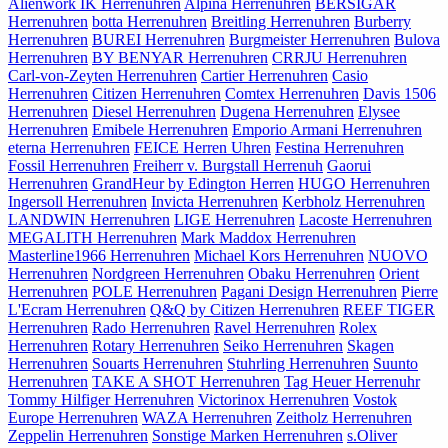
Alienwork IK Herrenuhren
Alpina Herrenuhren
BERSIGAR
Herrenuhren
botta Herrenuhren
Breitling Herrenuhren
Burberry
Herrenuhren
BUREI Herrenuhren
Burgmeister Herrenuhren
Bulova
Herrenuhren
BY BENYAR Herrenuhren
CRRJU Herrenuhren
Carl-von-Zeyten Herrenuhren
Cartier Herrenuhren
Casio
Herrenuhren
Citizen Herrenuhren
Comtex Herrenuhren
Davis 1506
Herrenuhren
Diesel Herrenuhren
Dugena Herrenuhren
Elysee
Herrenuhren
Emibele Herrenuhren
Emporio Armani Herrenuhren
eterna Herrenuhren
FEICE Herren Uhren
Festina Herrenuhren
Fossil Herrenuhren
Freiherr v. Burgstall Herrenuh
Gaorui
Herrenuhren
GrandHeur by Edington Herren
HUGO Herrenuhren
Ingersoll Herrenuhren
Invicta Herrenuhren
Kerbholz Herrenuhren
LANDWIN Herrenuhren
LIGE Herrenuhren
Lacoste Herrenuhren
MEGALITH Herrenuhren
Mark Maddox Herrenuhren
Masterline1966 Herrenuhren
Michael Kors Herrenuhren
NUOVO
Herrenuhren
Nordgreen Herrenuhren
Obaku Herrenuhren
Orient
Herrenuhren
POLE Herrenuhren
Pagani Design Herrenuhren
Pierre
L'Ecram Herrenuhren
Q&Q by Citizen Herrenuhren
REEF TIGER
Herrenuhren
Rado Herrenuhren
Ravel Herrenuhren
Rolex
Herrenuhren
Rotary Herrenuhren
Seiko Herrenuhren
Skagen
Herrenuhren
Souarts Herrenuhren
Stuhrling Herrenuhren
Suunto
Herrenuhren
TAKE A SHOT Herrenuhren
Tag Heuer Herrenuhr
Tommy Hilfiger Herrenuhren
Victorinox Herrenuhren
Vostok
Europe Herrenuhren
WAZA Herrenuhren
Zeitholz Herrenuhren
Zeppelin Herrenuhren
Sonstige Marken Herrenuhren
s.Oliver