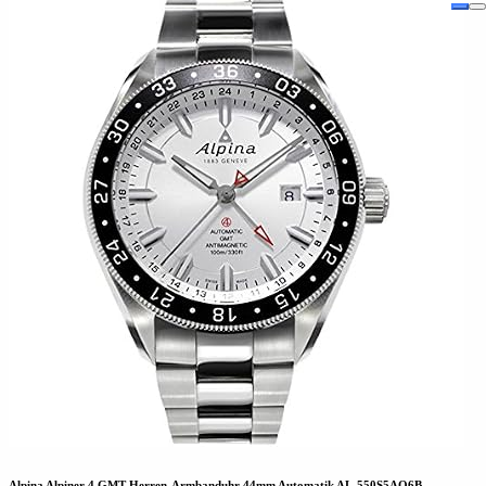
Alpina Alpiner 4 GMT Herren-Armbanduhr 44mm Automatik AL-550S5AQ6B