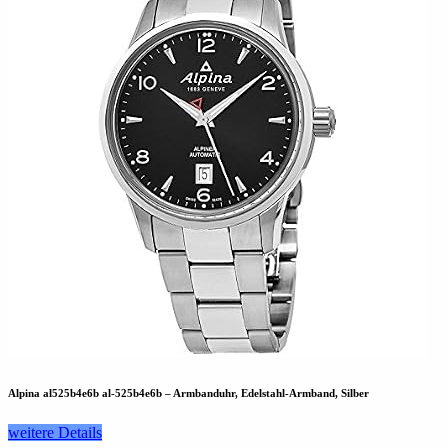
Alpina al525b4e6b al-525b4e6b – Armbanduhr, Edelstahl-Armband, Silber
weitere Details