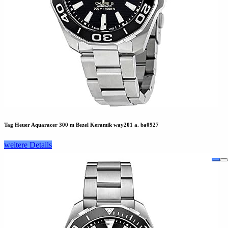
Tag Heuer Aquaracer 300 m Bezel Keramik way201 a. ba0927
weitere Details