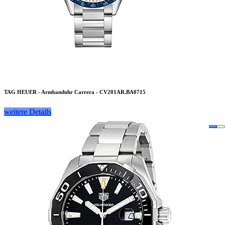
TAG HEUER - Armbanduhr Carrera - CV201AR.BA0715
weitere Details