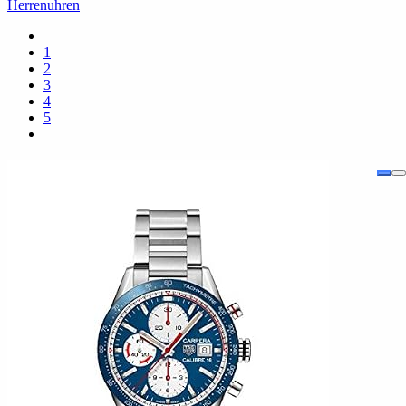
Herrenuhren
1
2
3
4
5