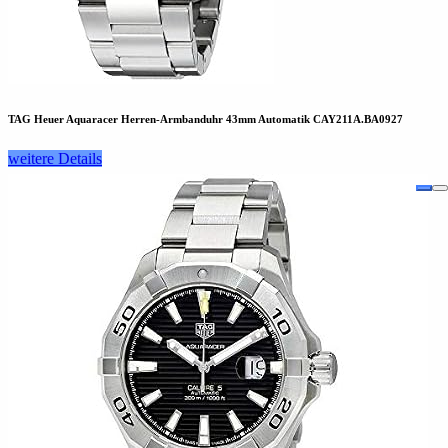
TAG Heuer Aquaracer Herren-Armbanduhr 43mm Automatik CAY211A.BA0927
weitere Details