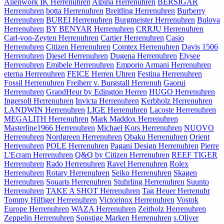
Alienwork IK Herrenuhren
Alpina Herrenuhren
BERSIGAR
Herrenuhren
botta Herrenuhren
Breitling Herrenuhren
Burberry
Herrenuhren
BUREI Herrenuhren
Burgmeister Herrenuhren
Bulova
Herrenuhren
BY BENYAR Herrenuhren
CRRJU Herrenuhren
Carl-von-Zeyten Herrenuhren
Cartier Herrenuhren
Casio
Herrenuhren
Citizen Herrenuhren
Comtex Herrenuhren
Davis 1506
Herrenuhren
Diesel Herrenuhren
Dugena Herrenuhren
Elysee
Herrenuhren
Emibele Herrenuhren
Emporio Armani Herrenuhren
eterna Herrenuhren
FEICE Herren Uhren
Festina Herrenuhren
Fossil Herrenuhren
Freiherr v. Burgstall Herrenuh
Gaorui
Herrenuhren
GrandHeur by Edington Herren
HUGO Herrenuhren
Ingersoll Herrenuhren
Invicta Herrenuhren
Kerbholz Herrenuhren
LANDWIN Herrenuhren
LIGE Herrenuhren
Lacoste Herrenuhren
MEGALITH Herrenuhren
Mark Maddox Herrenuhren
Masterline1966 Herrenuhren
Michael Kors Herrenuhren
NUOVO
Herrenuhren
Nordgreen Herrenuhren
Obaku Herrenuhren
Orient
Herrenuhren
POLE Herrenuhren
Pagani Design Herrenuhren
Pierre
L'Ecram Herrenuhren
Q&Q by Citizen Herrenuhren
REEF TIGER
Herrenuhren
Rado Herrenuhren
Ravel Herrenuhren
Rolex
Herrenuhren
Rotary Herrenuhren
Seiko Herrenuhren
Skagen
Herrenuhren
Souarts Herrenuhren
Stuhrling Herrenuhren
Suunto
Herrenuhren
TAKE A SHOT Herrenuhren
Tag Heuer Herrenuhr
Tommy Hilfiger Herrenuhren
Victorinox Herrenuhren
Vostok
Europe Herrenuhren
WAZA Herrenuhren
Zeitholz Herrenuhren
Zeppelin Herrenuhren
Sonstige Marken Herrenuhren
s.Oliver