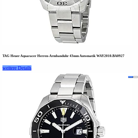
TAG Heuer Aquaracer Herren-Armbanduhr 43mm Automatik WAY2010.BA0927
weitere Details