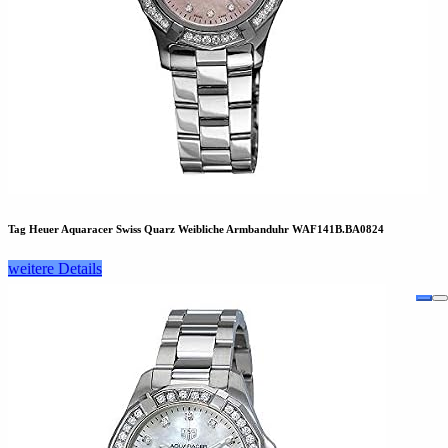
Tag Heuer Aquaracer Swiss Quarz Weibliche Armbanduhr WAF141B.BA0824
weitere Details