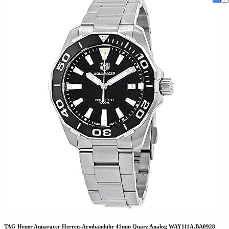
TAG Heuer Aquaracer Herren-Armbanduhr 41mm Quarz Analog WAY111A.BA0928