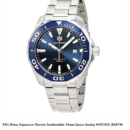
TAG Heuer Aquaracer Herren-Armbanduhr 43mm Quarz Analog WAY101C.BA0746