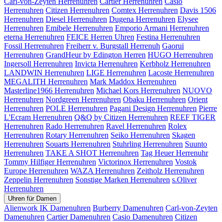
Carl-von-Zeyten Herrenuhren
Cartier Herrenuhren
Casio
Herrenuhren
Citizen Herrenuhren
Comtex Herrenuhren
Davis 1506
Herrenuhren
Diesel Herrenuhren
Dugena Herrenuhren
Elysee
Herrenuhren
Emibele Herrenuhren
Emporio Armani Herrenuhren
eterna Herrenuhren
FEICE Herren Uhren
Festina Herrenuhren
Fossil Herrenuhren
Freiherr v. Burgstall Herrenuh
Gaorui
Herrenuhren
GrandHeur by Edington Herren
HUGO Herrenuhren
Ingersoll Herrenuhren
Invicta Herrenuhren
Kerbholz Herrenuhren
LANDWIN Herrenuhren
LIGE Herrenuhren
Lacoste Herrenuhren
MEGALITH Herrenuhren
Mark Maddox Herrenuhren
Masterline1966 Herrenuhren
Michael Kors Herrenuhren
NUOVO
Herrenuhren
Nordgreen Herrenuhren
Obaku Herrenuhren
Orient
Herrenuhren
POLE Herrenuhren
Pagani Design Herrenuhren
Pierre
L'Ecram Herrenuhren
Q&Q by Citizen Herrenuhren
REEF TIGER
Herrenuhren
Rado Herrenuhren
Ravel Herrenuhren
Rolex
Herrenuhren
Rotary Herrenuhren
Seiko Herrenuhren
Skagen
Herrenuhren
Souarts Herrenuhren
Stuhrling Herrenuhren
Suunto
Herrenuhren
TAKE A SHOT Herrenuhren
Tag Heuer Herrenuhr
Tommy Hilfiger Herrenuhren
Victorinox Herrenuhren
Vostok
Europe Herrenuhren
WAZA Herrenuhren
Zeitholz Herrenuhren
Zeppelin Herrenuhren
Sonstige Marken Herrenuhren
s.Oliver
Herrenuhren
Uhren für Damen
Alienwork IK Damenuhren
Burberry Damenuhren
Carl-von-Zeyten
Damenuhren
Cartier Damenuhren
Casio Damenuhren
Citizen