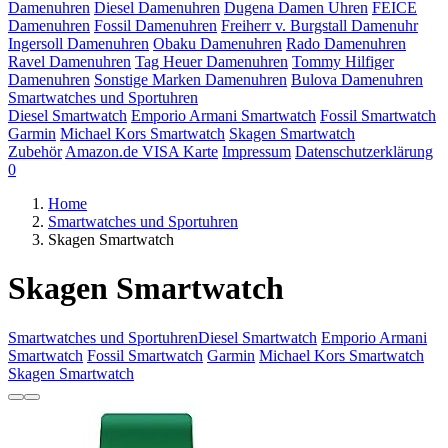
Damenuhren
Diesel Damenuhren
Dugena Damen Uhren
FEICE
Damenuhren
Fossil Damenuhren
Freiherr v. Burgstall Damenuhr
Ingersoll Damenuhren
Obaku Damenuhren
Rado Damenuhren
Ravel Damenuhren
Tag Heuer Damenuhren
Tommy Hilfiger
Damenuhren
Sonstige Marken Damenuhren
Bulova Damenuhren
Smartwatches und Sportuhren
Diesel Smartwatch
Emporio Armani Smartwatch
Fossil Smartwatch
Garmin
Michael Kors Smartwatch
Skagen Smartwatch
Zubehör
Amazon.de VISA Karte
Impressum
Datenschutzerklärung
0
Home
Smartwatches und Sportuhren
Skagen Smartwatch
Skagen Smartwatch
Smartwatches und Sportuhren
Diesel Smartwatch
Emporio Armani
Smartwatch
Fossil Smartwatch
Garmin
Michael Kors Smartwatch
Skagen Smartwatch