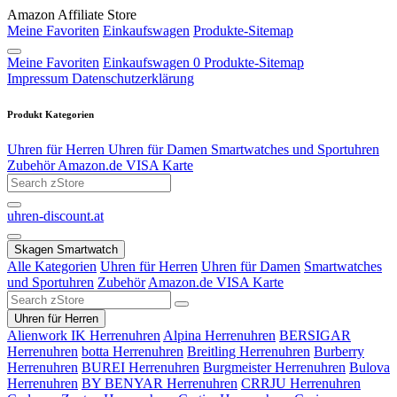
Amazon Affiliate Store
Meine Favoriten
Einkaufswagen
Produkte-Sitemap
Meine Favoriten
Einkaufswagen
0
Produkte-Sitemap
Impressum
Datenschutzerklärung
Produkt Kategorien
Uhren für Herren
Uhren für Damen
Smartwatches und Sportuhren
Zubehör
Amazon.de VISA Karte
uhren-discount.at
Skagen Smartwatch
Alle Kategorien
Uhren für Herren
Uhren für Damen
Smartwatches
und Sportuhren
Zubehör
Amazon.de VISA Karte
Uhren für Herren
Alienwork IK Herrenuhren
Alpina Herrenuhren
BERSIGAR
Herrenuhren
botta Herrenuhren
Breitling Herrenuhren
Burberry
Herrenuhren
BUREI Herrenuhren
Burgmeister Herrenuhren
Bulova
Herrenuhren
BY BENYAR Herrenuhren
CRRJU Herrenuhren