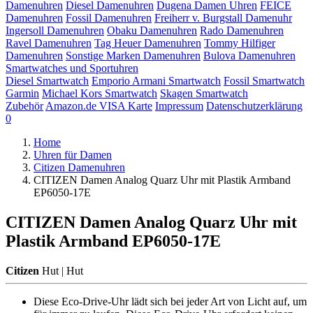
Damenuhren
Diesel Damenuhren
Dugena Damen Uhren
FEICE
Damenuhren
Fossil Damenuhren
Freiherr v. Burgstall Damenuhr
Ingersoll Damenuhren
Obaku Damenuhren
Rado Damenuhren
Ravel Damenuhren
Tag Heuer Damenuhren
Tommy Hilfiger
Damenuhren
Sonstige Marken Damenuhren
Bulova Damenuhren
Smartwatches und Sportuhren
Diesel Smartwatch
Emporio Armani Smartwatch
Fossil Smartwatch
Garmin
Michael Kors Smartwatch
Skagen Smartwatch
Zubehör
Amazon.de VISA Karte
Impressum
Datenschutzerklärung
0
Home
Uhren für Damen
Citizen Damenuhren
CITIZEN Damen Analog Quarz Uhr mit Plastik Armband
EP6050-17E
CITIZEN Damen Analog Quarz Uhr mit
Plastik Armband EP6050-17E
Citizen
Hut | Hut
Diese Eco-Drive-Uhr lädt sich bei jeder Art von Licht auf, um