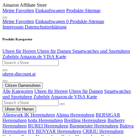
Amazon Affiliate Store
Meine Favoriten
Einkaufswagen
Produkte-Sitemap
Meine Favoriten
Einkaufswagen
0
Produkte-Sitemap
Impressum
Datenschutzerklärung
Produkt Kategorien
Uhren für Herren
Uhren für Damen
Smartwatches und Sportuhren
Zubehör
Amazon.de VISA Karte
uhren-discount.at
Citizen Damenuhren
Alle Kategorien
Uhren für Herren
Uhren für Damen
Smartwatches
und Sportuhren
Zubehör
Amazon.de VISA Karte
Uhren für Herren
Alienwork IK Herrenuhren
Alpina Herrenuhren
BERSIGAR
Herrenuhren
botta Herrenuhren
Breitling Herrenuhren
Burberry
Herrenuhren
BUREI Herrenuhren
Burgmeister Herrenuhren
Bulova
Herrenuhren
BY BENYAR Herrenuhren
CRRJU Herrenuhren