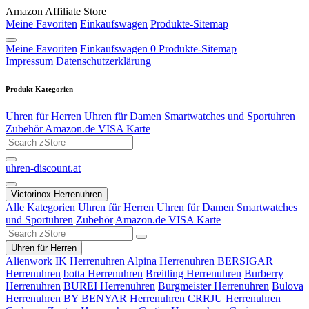
Amazon Affiliate Store
Meine Favoriten
Einkaufswagen
Produkte-Sitemap
Meine Favoriten
Einkaufswagen
0
Produkte-Sitemap
Impressum
Datenschutzerklärung
Produkt Kategorien
Uhren für Herren
Uhren für Damen
Smartwatches und Sportuhren
Zubehör
Amazon.de VISA Karte
uhren-discount.at
Victorinox Herrenuhren
Alle Kategorien
Uhren für Herren
Uhren für Damen
Smartwatches
und Sportuhren
Zubehör
Amazon.de VISA Karte
Uhren für Herren
Alienwork IK Herrenuhren
Alpina Herrenuhren
BERSIGAR
Herrenuhren
botta Herrenuhren
Breitling Herrenuhren
Burberry
Herrenuhren
BUREI Herrenuhren
Burgmeister Herrenuhren
Bulova
Herrenuhren
BY BENYAR Herrenuhren
CRRJU Herrenuhren