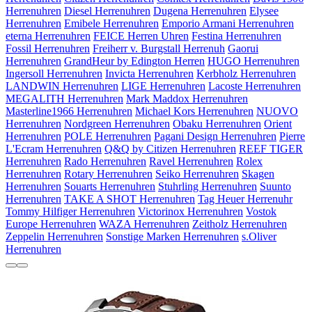
Herrenuhren
Diesel Herrenuhren
Dugena Herrenuhren
Elysee
Herrenuhren
Emibele Herrenuhren
Emporio Armani Herrenuhren
eterna Herrenuhren
FEICE Herren Uhren
Festina Herrenuhren
Fossil Herrenuhren
Freiherr v. Burgstall Herrenuh
Gaorui
Herrenuhren
GrandHeur by Edington Herren
HUGO Herrenuhren
Ingersoll Herrenuhren
Invicta Herrenuhren
Kerbholz Herrenuhren
LANDWIN Herrenuhren
LIGE Herrenuhren
Lacoste Herrenuhren
MEGALITH Herrenuhren
Mark Maddox Herrenuhren
Masterline1966 Herrenuhren
Michael Kors Herrenuhren
NUOVO
Herrenuhren
Nordgreen Herrenuhren
Obaku Herrenuhren
Orient
Herrenuhren
POLE Herrenuhren
Pagani Design Herrenuhren
Pierre
L'Ecram Herrenuhren
Q&Q by Citizen Herrenuhren
REEF TIGER
Herrenuhren
Rado Herrenuhren
Ravel Herrenuhren
Rolex
Herrenuhren
Rotary Herrenuhren
Seiko Herrenuhren
Skagen
Herrenuhren
Souarts Herrenuhren
Stuhrling Herrenuhren
Suunto
Herrenuhren
TAKE A SHOT Herrenuhren
Tag Heuer Herrenuhr
Tommy Hilfiger Herrenuhren
Victorinox Herrenuhren
Vostok
Europe Herrenuhren
WAZA Herrenuhren
Zeitholz Herrenuhren
Zeppelin Herrenuhren
Sonstige Marken Herrenuhren
s.Oliver
Herrenuhren