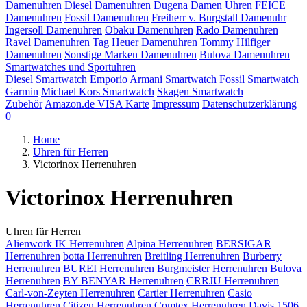
Damenuhren
Diesel Damenuhren
Dugena Damen Uhren
FEICE
Damenuhren
Fossil Damenuhren
Freiherr v. Burgstall Damenuhr
Ingersoll Damenuhren
Obaku Damenuhren
Rado Damenuhren
Ravel Damenuhren
Tag Heuer Damenuhren
Tommy Hilfiger
Damenuhren
Sonstige Marken Damenuhren
Bulova Damenuhren
Smartwatches und Sportuhren
Diesel Smartwatch
Emporio Armani Smartwatch
Fossil Smartwatch
Garmin
Michael Kors Smartwatch
Skagen Smartwatch
Zubehör
Amazon.de VISA Karte
Impressum
Datenschutzerklärung
0
Home
Uhren für Herren
Victorinox Herrenuhren
Victorinox Herrenuhren
Uhren für Herren
Alienwork IK Herrenuhren
Alpina Herrenuhren
BERSIGAR
Herrenuhren
botta Herrenuhren
Breitling Herrenuhren
Burberry
Herrenuhren
BUREI Herrenuhren
Burgmeister Herrenuhren
Bulova
Herrenuhren
BY BENYAR Herrenuhren
CRRJU Herrenuhren
Carl-von-Zeyten Herrenuhren
Cartier Herrenuhren
Casio
Herrenuhren
Citizen Herrenuhren
Comtex Herrenuhren
Davis 1506