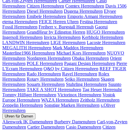
Carl-von-Zeyten Herrenuhren
Cartier Herrenuhren
Casio
Herrenuhren
Citizen Herrenuhren
Comtex Herrenuhren
Davis 1506
Herrenuhren
Diesel Herrenuhren
Dugena Herrenuhren
Elysee
Herrenuhren
Emibele Herrenuhren
Emporio Armani Herrenuhren
eterna Herrenuhren
FEICE Herren Uhren
Festina Herrenuhren
Fossil Herrenuhren
Freiherr v. Burgstall Herrenuh
Gaorui
Herrenuhren
GrandHeur by Edington Herren
HUGO Herrenuhren
Ingersoll Herrenuhren
Invicta Herrenuhren
Kerbholz Herrenuhren
LANDWIN Herrenuhren
LIGE Herrenuhren
Lacoste Herrenuhren
MEGALITH Herrenuhren
Mark Maddox Herrenuhren
Masterline1966 Herrenuhren
Michael Kors Herrenuhren
NUOVO
Herrenuhren
Nordgreen Herrenuhren
Obaku Herrenuhren
Orient
Herrenuhren
POLE Herrenuhren
Pagani Design Herrenuhren
Pierre
L'Ecram Herrenuhren
Q&Q by Citizen Herrenuhren
REEF TIGER
Herrenuhren
Rado Herrenuhren
Ravel Herrenuhren
Rolex
Herrenuhren
Rotary Herrenuhren
Seiko Herrenuhren
Skagen
Herrenuhren
Souarts Herrenuhren
Stuhrling Herrenuhren
Suunto
Herrenuhren
TAKE A SHOT Herrenuhren
Tag Heuer Herrenuhr
Tommy Hilfiger Herrenuhren
Victorinox Herrenuhren
Vostok
Europe Herrenuhren
WAZA Herrenuhren
Zeitholz Herrenuhren
Zeppelin Herrenuhren
Sonstige Marken Herrenuhren
s.Oliver
Herrenuhren
Uhren für Damen
Alienwork IK Damenuhren
Burberry Damenuhren
Carl-von-Zeyten
Damenuhren
Cartier Damenuhren
Casio Damenuhren
Citizen