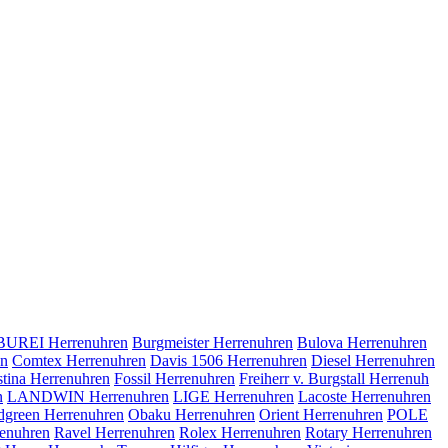
BUREI Herrenuhren
Burgmeister Herrenuhren
Bulova Herrenuhren
en
Comtex Herrenuhren
Davis 1506 Herrenuhren
Diesel Herrenuhren
stina Herrenuhren
Fossil Herrenuhren
Freiherr v. Burgstall Herrenuh
n
LANDWIN Herrenuhren
LIGE Herrenuhren
Lacoste Herrenuhren
dgreen Herrenuhren
Obaku Herrenuhren
Orient Herrenuhren
POLE
enuhren
Ravel Herrenuhren
Rolex Herrenuhren
Rotary Herrenuhren