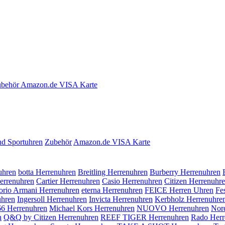
behör
Amazon.de VISA Karte
nd Sportuhren
Zubehör
Amazon.de VISA Karte
hren
botta Herrenuhren
Breitling Herrenuhren
Burberry Herrenuhren
errenuhren
Cartier Herrenuhren
Casio Herrenuhren
Citizen Herrenuhr
rio Armani Herrenuhren
eterna Herrenuhren
FEICE Herren Uhren
Fe
hren
Ingersoll Herrenuhren
Invicta Herrenuhren
Kerbholz Herrenuhre
66 Herrenuhren
Michael Kors Herrenuhren
NUOVO Herrenuhren
Nor
n
Q&Q by Citizen Herrenuhren
REEF TIGER Herrenuhren
Rado Herr