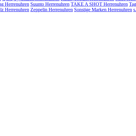
ing Herrenuhren
Suunto Herrenuhren
TAKE A SHOT Herrenuhren
Tag
olz Herrenuhren
Zeppelin Herrenuhren
Sonstige Marken Herrenuhren
s