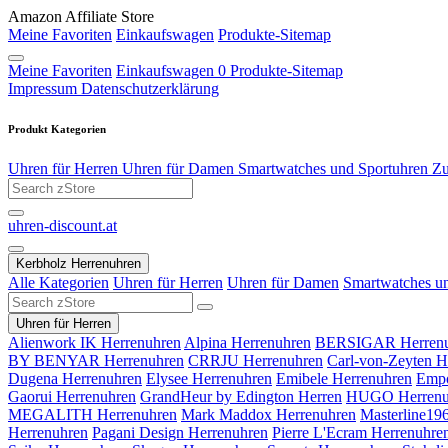
Amazon Affiliate Store
Meine Favoriten
Einkaufswagen
Produkte-Sitemap
Meine Favoriten
Einkaufswagen
0
Produkte-Sitemap
Impressum
Datenschutzerklärung
Produkt Kategorien
Uhren für Herren
Uhren für Damen
Smartwatches und Sportuhren
Zu
uhren-discount.at
Kerbholz Herrenuhren
Alle Kategorien
Uhren für Herren
Uhren für Damen
Smartwatches u
Uhren für Herren
Alienwork IK Herrenuhren
Alpina Herrenuhren
BERSIGAR Herrenu
BY BENYAR Herrenuhren
CRRJU Herrenuhren
Carl-von-Zeyten H
Dugena Herrenuhren
Elysee Herrenuhren
Emibele Herrenuhren
Empo
Gaorui Herrenuhren
GrandHeur by Edington Herren
HUGO Herrenu
MEGALITH Herrenuhren
Mark Maddox Herrenuhren
Masterline19
Herrenuhren
Pagani Design Herrenuhren
Pierre L'Ecram Herrenuhre