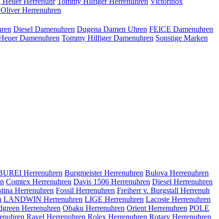
 Heuer Herrenuhr
Tommy Hilfiger Herrenuhren
Victorinox
.Oliver Herrenuhren
hren
Diesel Damenuhren
Dugena Damen Uhren
FEICE Damenuhren
Heuer Damenuhren
Tommy Hilfiger Damenuhren
Sonstige Marken
BUREI Herrenuhren
Burgmeister Herrenuhren
Bulova Herrenuhren
en
Comtex Herrenuhren
Davis 1506 Herrenuhren
Diesel Herrenuhren
stina Herrenuhren
Fossil Herrenuhren
Freiherr v. Burgstall Herrenuh
n
LANDWIN Herrenuhren
LIGE Herrenuhren
Lacoste Herrenuhren
dgreen Herrenuhren
Obaku Herrenuhren
Orient Herrenuhren
POLE
enuhren
Ravel Herrenuhren
Rolex Herrenuhren
Rotary Herrenuhren