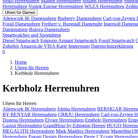
Seiko Herrenuhren
Skagen Herrenuhren
Souarts Herrenuhren
Stuhrl
Herrenuhren
Vostok Europe Herrenuhren
WAZA Herrenuhren
Zeith
Uhren für Damen
Alienwork IK Damenuhren
Burberry Damenuhren
Carl-von-Zeyten
Fossil Damenuhren
Freiherr v. Burgstall Damenuhr
Ingersoll Damen
Damenuhren
Bulova Damenuhren
Smartwatches und Sportuhren
Diesel Smartwatch
Emporio Armani Smartwatch
Fossil Smartwatch
G
Zubehör
Amazon.de VISA Karte
Impressum
Datenschutzerklärung
0
Home
Uhren für Herren
Kerbholz Herrenuhren
Kerbholz Herrenuhren
Uhren für Herren
Alienwork IK Herrenuhren
Alpina Herrenuhren
BERSIGAR Herrenu
BY BENYAR Herrenuhren
CRRJU Herrenuhren
Carl-von-Zeyten H
Dugena Herrenuhren
Elysee Herrenuhren
Emibele Herrenuhren
Empo
Gaorui Herrenuhren
GrandHeur by Edington Herren
HUGO Herrenu
MEGALITH Herrenuhren
Mark Maddox Herrenuhren
Masterline19
Herrenuhren
Pagani Design Herrenuhren
Pierre L'Ecram Herrenuhre