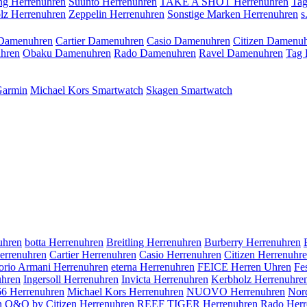
ing Herrenuhren
Suunto Herrenuhren
TAKE A SHOT Herrenuhren
Tag
olz Herrenuhren
Zeppelin Herrenuhren
Sonstige Marken Herrenuhren
s
 Damenuhren
Cartier Damenuhren
Casio Damenuhren
Citizen Damenu
uhren
Obaku Damenuhren
Rado Damenuhren
Ravel Damenuhren
Tag 
armin
Michael Kors Smartwatch
Skagen Smartwatch
hren
botta Herrenuhren
Breitling Herrenuhren
Burberry Herrenuhren
errenuhren
Cartier Herrenuhren
Casio Herrenuhren
Citizen Herrenuhr
rio Armani Herrenuhren
eterna Herrenuhren
FEICE Herren Uhren
Fe
hren
Ingersoll Herrenuhren
Invicta Herrenuhren
Kerbholz Herrenuhre
66 Herrenuhren
Michael Kors Herrenuhren
NUOVO Herrenuhren
Nor
n
Q&Q by Citizen Herrenuhren
REEF TIGER Herrenuhren
Rado Herr