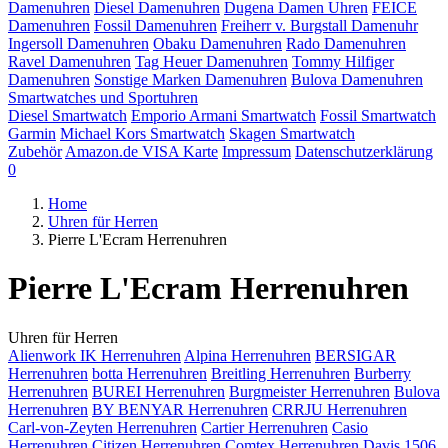
Damenuhren
Diesel Damenuhren
Dugena Damen Uhren
FEICE
Damenuhren
Fossil Damenuhren
Freiherr v. Burgstall Damenuhr
Ingersoll Damenuhren
Obaku Damenuhren
Rado Damenuhren
Ravel Damenuhren
Tag Heuer Damenuhren
Tommy Hilfiger
Damenuhren
Sonstige Marken Damenuhren
Bulova Damenuhren
Smartwatches und Sportuhren
Diesel Smartwatch
Emporio Armani Smartwatch
Fossil Smartwatch
Garmin
Michael Kors Smartwatch
Skagen Smartwatch
Zubehör
Amazon.de VISA Karte
Impressum
Datenschutzerklärung
0
Home
Uhren für Herren
Pierre L'Ecram Herrenuhren
Pierre L'Ecram Herrenuhren
Uhren für Herren
Alienwork IK Herrenuhren
Alpina Herrenuhren
BERSIGAR
Herrenuhren
botta Herrenuhren
Breitling Herrenuhren
Burberry
Herrenuhren
BUREI Herrenuhren
Burgmeister Herrenuhren
Bulova
Herrenuhren
BY BENYAR Herrenuhren
CRRJU Herrenuhren
Carl-von-Zeyten Herrenuhren
Cartier Herrenuhren
Casio
Herrenuhren
Citizen Herrenuhren
Comtex Herrenuhren
Davis 1506