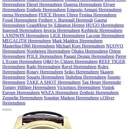
Herrenuhren
Diesel Herrenuhren
Dugena Herrenuhren
Elysee
Herrenuhren
Emibele Herrenuhren
Emporio Armani Herrenuhren
eterna Herrenuhren
FEICE Herren Uhren
Festina Herrenuhren
Fossil Herrenuhren
Freiherr v. Burgstall Herrenuh
Gaorui
Herrenuhren
GrandHeur by Edington Herren
HUGO Herrenuhren
Ingersoll Herrenuhren
Invicta Herrenuhren
Kerbholz Herrenuhren
LANDWIN Herrenuhren
LIGE Herrenuhren
Lacoste Herrenuhren
MEGALITH Herrenuhren
Mark Maddox Herrenuhren
Masterline1966 Herrenuhren
Michael Kors Herrenuhren
NUOVO
Herrenuhren
Nordgreen Herrenuhren
Obaku Herrenuhren
Orient
Herrenuhren
POLE Herrenuhren
Pagani Design Herrenuhren
Pierre
L'Ecram Herrenuhren
Q&Q by Citizen Herrenuhren
REEF TIGER
Herrenuhren
Rado Herrenuhren
Ravel Herrenuhren
Rolex
Herrenuhren
Rotary Herrenuhren
Seiko Herrenuhren
Skagen
Herrenuhren
Souarts Herrenuhren
Stuhrling Herrenuhren
Suunto
Herrenuhren
TAKE A SHOT Herrenuhren
Tag Heuer Herrenuhr
Tommy Hilfiger Herrenuhren
Victorinox Herrenuhren
Vostok
Europe Herrenuhren
WAZA Herrenuhren
Zeitholz Herrenuhren
Zeppelin Herrenuhren
Sonstige Marken Herrenuhren
s.Oliver
Herrenuhren