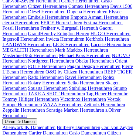
Carl-von-Zeyten Herrenuhren
Cartier Herrenuhren
Casio
Herrenuhren
Citizen Herrenuhren
Comtex Herrenuhren
Davis 1506
Herrenuhren
Diesel Herrenuhren
Dugena Herrenuhren
Elysee
Herrenuhren
Emibele Herrenuhren
Emporio Armani Herrenuhren
eterna Herrenuhren
FEICE Herren Uhren
Festina Herrenuhren
Fossil Herrenuhren
Freiherr v. Burgstall Herrenuh
Gaorui
Herrenuhren
GrandHeur by Edington Herren
HUGO Herrenuhren
Ingersoll Herrenuhren
Invicta Herrenuhren
Kerbholz Herrenuhren
LANDWIN Herrenuhren
LIGE Herrenuhren
Lacoste Herrenuhren
MEGALITH Herrenuhren
Mark Maddox Herrenuhren
Masterline1966 Herrenuhren
Michael Kors Herrenuhren
NUOVO
Herrenuhren
Nordgreen Herrenuhren
Obaku Herrenuhren
Orient
Herrenuhren
POLE Herrenuhren
Pagani Design Herrenuhren
Pierre
L'Ecram Herrenuhren
Q&Q by Citizen Herrenuhren
REEF TIGER
Herrenuhren
Rado Herrenuhren
Ravel Herrenuhren
Rolex
Herrenuhren
Rotary Herrenuhren
Seiko Herrenuhren
Skagen
Herrenuhren
Souarts Herrenuhren
Stuhrling Herrenuhren
Suunto
Herrenuhren
TAKE A SHOT Herrenuhren
Tag Heuer Herrenuhr
Tommy Hilfiger Herrenuhren
Victorinox Herrenuhren
Vostok
Europe Herrenuhren
WAZA Herrenuhren
Zeitholz Herrenuhren
Zeppelin Herrenuhren
Sonstige Marken Herrenuhren
s.Oliver
Herrenuhren
Uhren für Damen
Alienwork IK Damenuhren
Burberry Damenuhren
Carl-von-Zeyten
Damenuhren
Cartier Damenuhren
Casio Damenuhren
Citizen