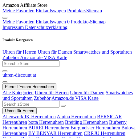
Amazon Affiliate Store
Meine Favoriten
Einkaufswagen
Produkte-Sitemap
Meine Favoriten
Einkaufswagen
0
Produkte-Sitemap
Impressum
Datenschutzerklärung
Produkt Kategorien
Uhren für Herren
Uhren für Damen
Smartwatches und Sportuhren
Zubehör
Amazon.de VISA Karte
uhren-discount.at
Pierre L'Ecram Herrenuhren
Alle Kategorien
Uhren für Herren
Uhren für Damen
Smartwatches
und Sportuhren
Zubehör
Amazon.de VISA Karte
Uhren für Herren
Alienwork IK Herrenuhren
Alpina Herrenuhren
BERSIGAR
Herrenuhren
botta Herrenuhren
Breitling Herrenuhren
Burberry
Herrenuhren
BUREI Herrenuhren
Burgmeister Herrenuhren
Bulova
Herrenuhren
BY BENYAR Herrenuhren
CRRJU Herrenuhren